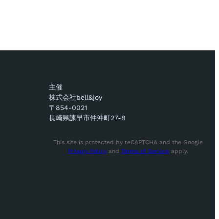
主催
株式会社bell&joy
〒854-0021
長崎県諫早市仲沖町27-8
This site is protected by reCAPTCHA and the Google
Privacy Policy
and
Terms of Service
apply.
tay Ahead of the Curve! Subscribe for
Exclusive Offers!