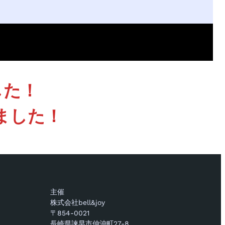
した！
ました！
主催
株式会社bell&joy
〒854-0021
長崎県諫早市仲沖町27-8