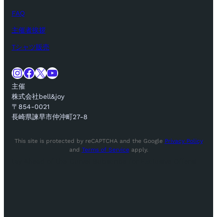
FAQ
主催者挨拶
Tシャツ販売
Instagram
Facebook
X
YouTube
主催
株式会社bell&joy
〒854-0021
長崎県諫早市仲沖町27-8
This site is protected by reCAPTCHA and the Google
Privacy Policy
and
Terms of Service
apply.
tay Ahead of the Curve! Subscribe for Exclusive Offers!