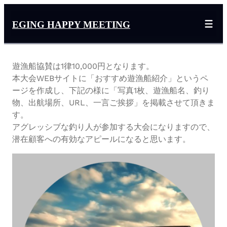
EGING HAPPY MEETING
遊漁船協賛は1律10,000円となります。
本大会WEBサイトに「おすすめ遊漁船紹介」というペ
ージを作成し、下記の様に「写真1枚、遊漁船名、釣り
物、出航場所、URL、一言ご挨拶」を掲載させて頂きま
す。
アグレッシブな釣り人が参加する大会になりますので、
潜在顧客への有効なアピールになると思います。