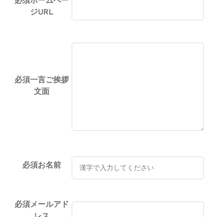
必須
ホームペー
ジURL
必須
一言ご挨拶
文面
必須
お名前
必須
メールアド
レス