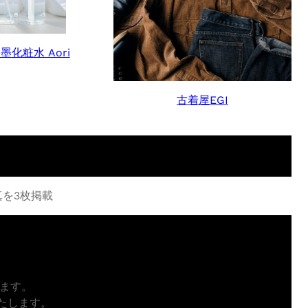
墨化粧水 Aori
古着屋EGI
を3枚掲載
ります。
たします。