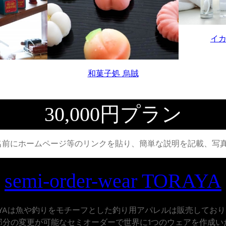
イカ
和菓子処 烏賊
30,000円プラン
名前にホームページ等のリンクを貼り、簡単な説明を記載、写真
semi-order-wear TORAYA
AYAは魚や釣りをモチーフとした釣り用アパレルは販売してお
部分の変更が可能なセミオーダーで世界に1つのウェアを作成い