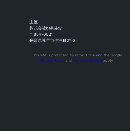
主催
株式会社bell&joy
〒854-0021
長崎県諫早市仲沖町27-8
This site is protected by reCAPTCHA and the Google
Privacy Policy
and
Terms of Service
apply.
tay Ahead of the Curve! Subscribe for
Exclusive Offers!