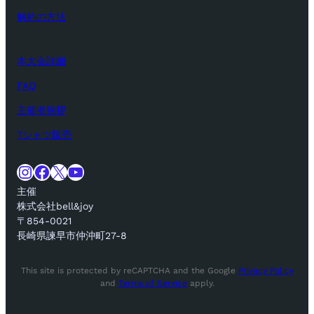
解約の方法
本大会詳細
FAQ
主催者挨拶
Tシャツ販売
Instagram
Facebook
X
YouTube
主催
株式会社bell&joy
〒854-0021
長崎県諫早市仲沖町27-8
This site is protected by reCAPTCHA and the Google
Privacy Policy
and
Terms of Service
apply.
tay Ahead of the Curve! Subscribe for Exclusive Offers!