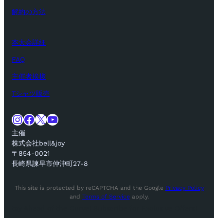
解約の方法
本大会詳細
FAQ
主催者挨拶
Tシャツ販売
Instagram
Facebook
X
YouTube
主催
株式会社bell&joy
〒854-0021
長崎県諫早市仲沖町27-8
This site is protected by reCAPTCHA and the Google
Privacy Policy
and
Terms of Service
apply.
tay Ahead of the Curve! Subscribe for Exclusive Offers!