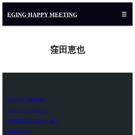
内
容
EGING HAPPY MEETING
を
ス
キ
ッ
窪田恵也
プ
サポーター利用規約
プライバシーポリシー
特定商取引法に基づく表記
返金ポリシー