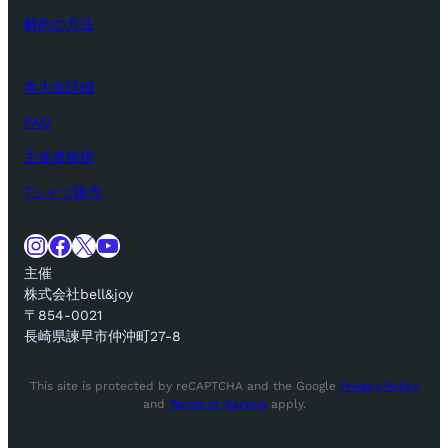
解約の方法
本大会詳細
FAQ
主催者挨拶
Tシャツ販売
Instagram
Facebook
X
YouTube
主催
株式会社bell&joy
〒854-0021
長崎県諫早市仲沖町27-8
This site is protected by reCAPTCHA and the Google
Privacy Policy
and
Terms of Service
apply.
tay Ahead of the Curve! Subscribe for Exclusive Offers!