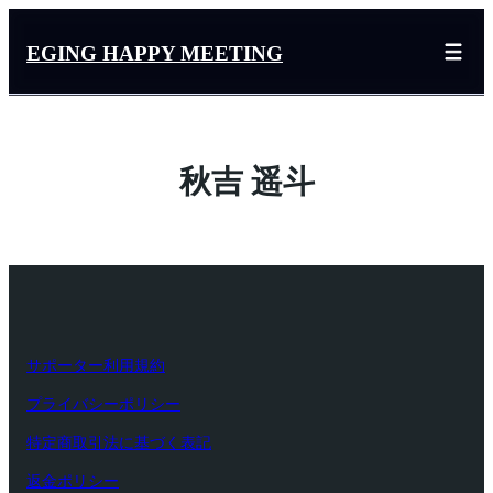
内
容
EGING HAPPY MEETING
を
ス
キ
ッ
秋吉 遥斗
プ
サポーター利用規約
プライバシーポリシー
特定商取引法に基づく表記
返金ポリシー