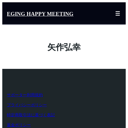
内
容
EGING HAPPY MEETING
を
ス
キ
ッ
矢作弘幸
プ
サポーター利用規約
プライバシーポリシー
特定商取引法に基づく表記
返金ポリシー