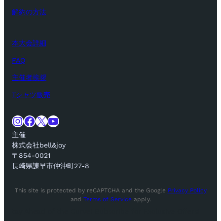
解約の方法
本大会詳細
FAQ
主催者挨拶
Tシャツ販売
Instagram
Facebook
X
YouTube
主催
株式会社bell&joy
〒854-0021
長崎県諫早市仲沖町27-8
This site is protected by reCAPTCHA and the Google
Privacy Policy
and
Terms of Service
apply.
tay Ahead of the Curve! Subscribe for Exclusive Offers!