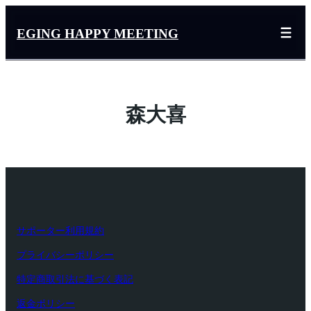
内
容
EGING HAPPY MEETING
を
ス
キ
ッ
森大喜
プ
サポーター利用規約
プライバシーポリシー
特定商取引法に基づく表記
返金ポリシー