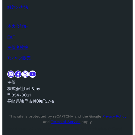
解約の方法
本大会詳細
FAQ
主催者挨拶
Tシャツ販売
Instagram
Facebook
X
YouTube
主催
株式会社bell&joy
〒854-0021
長崎県諫早市仲沖町27-8
This site is protected by reCAPTCHA and the Google
Privacy Policy
and
Terms of Service
apply.
tay Ahead of the Curve! Subscribe for Exclusive Offers!