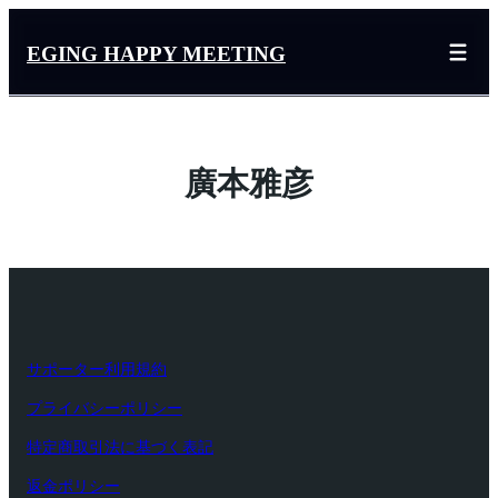
内
容
EGING HAPPY MEETING
を
ス
キ
ッ
廣本雅彦
プ
サポーター利用規約
プライバシーポリシー
特定商取引法に基づく表記
返金ポリシー