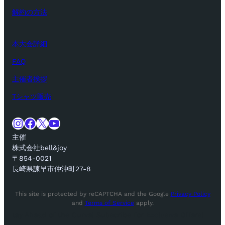
解約の方法
本大会詳細
FAQ
主催者挨拶
Tシャツ販売
Instagram
Facebook
X
YouTube
主催
株式会社bell&joy
〒854-0021
長崎県諫早市仲沖町27-8
This site is protected by reCAPTCHA and the Google
Privacy Policy
and
Terms of Service
apply.
tay Ahead of the Curve! Subscribe for Exclusive Offers!