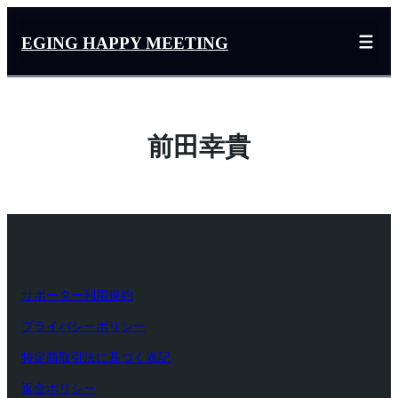
内
容
EGING HAPPY MEETING
を
ス
キ
ッ
前田幸貴
プ
サポーター利用規約
プライバシーポリシー
特定商取引法に基づく表記
返金ポリシー