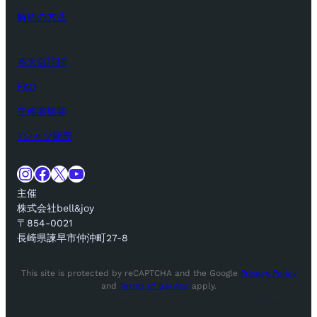
解約の方法
本大会詳細
FAQ
主催者挨拶
Tシャツ販売
Instagram
Facebook
X
YouTube
主催
株式会社bell&joy
〒854-0021
長崎県諫早市仲沖町27-8
This site is protected by reCAPTCHA and the Google
Privacy Policy
and
Terms of Service
apply.
tay Ahead of the Curve! Subscribe for Exclusive Offers!