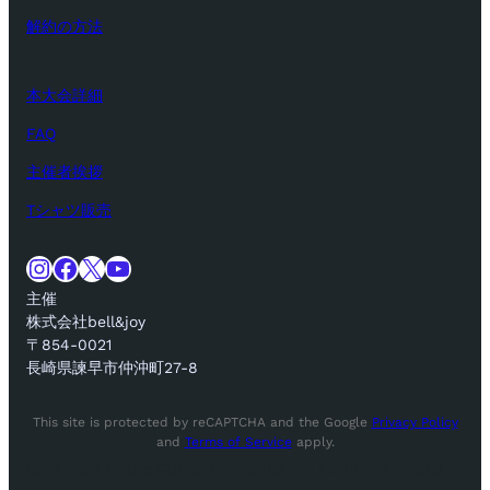
解約の方法
本大会詳細
FAQ
主催者挨拶
Tシャツ販売
Instagram
Facebook
X
YouTube
主催
株式会社bell&joy
〒854-0021
長崎県諫早市仲沖町27-8
This site is protected by reCAPTCHA and the Google
Privacy Policy
and
Terms of Service
apply.
tay Ahead of the Curve! Subscribe for Exclusive Offers!