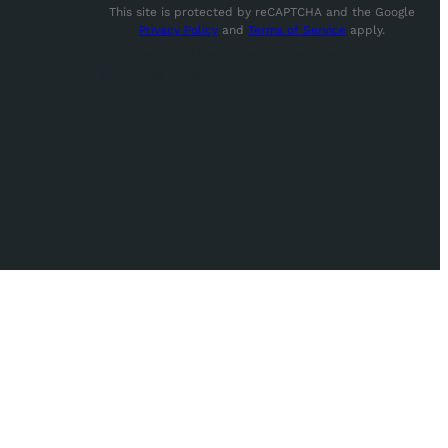
This site is protected by reCAPTCHA and the Google
Privacy Policy
and
Terms of Service
apply.
tay Ahead of the Curve! Subscribe for
Exclusive Offers!