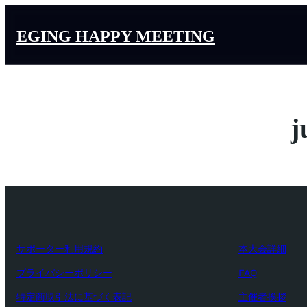
内
容
EGING HAPPY MEETING
を
ス
キ
ッ
プ
j
サポーター利用規約
本大会詳細
プライバシーポリシー
FAQ
特定商取引法に基づく表記
主催者挨拶