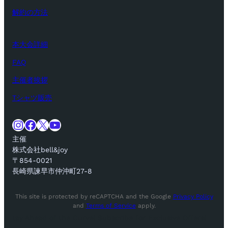
解約の方法
本大会詳細
FAQ
主催者挨拶
Tシャツ販売
Instagram
Facebook
X
YouTube
主催
株式会社bell&joy
〒854-0021
長崎県諫早市仲沖町27-8
This site is protected by reCAPTCHA and the Google
Privacy Policy
and
Terms of Service
apply.
tay Ahead of the Curve! Subscribe for Exclusive Offers!