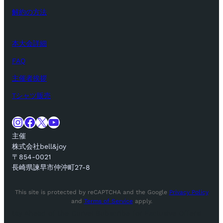
解約の方法
本大会詳細
FAQ
主催者挨拶
Tシャツ販売
Instagram
Facebook
X
YouTube
主催
株式会社bell&joy
〒854-0021
長崎県諫早市仲沖町27-8
This site is protected by reCAPTCHA and the Google
Privacy Policy
and
Terms of Service
apply.
tay Ahead of the Curve! Subscribe for Exclusive Offers!