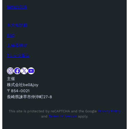
解約の方法
本大会詳細
FAQ
主催者挨拶
Tシャツ販売
Instagram
Facebook
X
YouTube
主催
株式会社bell&joy
〒854-0021
長崎県諫早市仲沖町27-8
This site is protected by reCAPTCHA and the Google
Privacy Policy
and
Terms of Service
apply.
tay Ahead of the Curve! Subscribe for Exclusive Offers!