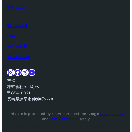
解約の方法
本大会詳細
FAQ
主催者挨拶
Tシャツ販売
Instagram
Facebook
X
YouTube
主催
株式会社bell&joy
〒854-0021
長崎県諫早市仲沖町27-8
This site is protected by reCAPTCHA and the Google
Privacy Policy
and
Terms of Service
apply.
tay Ahead of the Curve! Subscribe for Exclusive Offers!