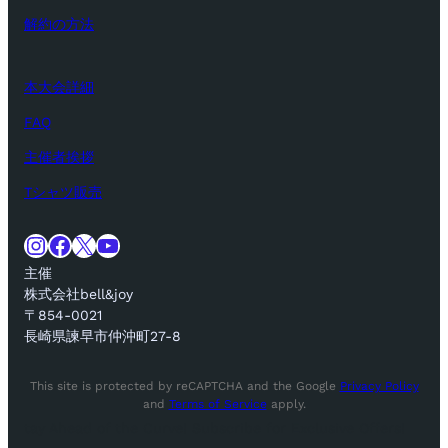
解約の方法
本大会詳細
FAQ
主催者挨拶
Tシャツ販売
Instagram
Facebook
X
YouTube
主催
株式会社bell&joy
〒854-0021
長崎県諫早市仲沖町27-8
This site is protected by reCAPTCHA and the Google
Privacy Policy
and
Terms of Service
apply.
tay Ahead of the Curve! Subscribe for Exclusive Offers!