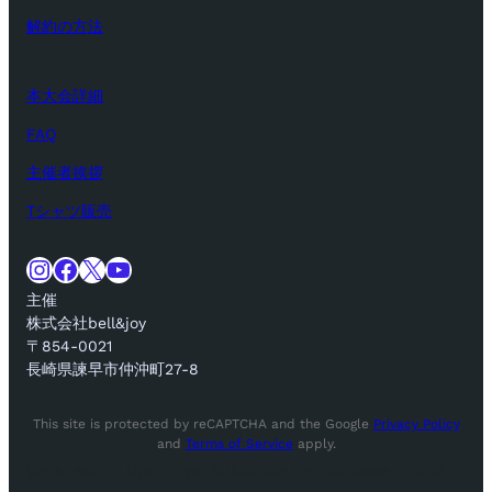
解約の方法
本大会詳細
FAQ
主催者挨拶
Tシャツ販売
Instagram
Facebook
X
YouTube
主催
株式会社bell&joy
〒854-0021
長崎県諫早市仲沖町27-8
This site is protected by reCAPTCHA and the Google
Privacy Policy
and
Terms of Service
apply.
tay Ahead of the Curve! Subscribe for Exclusive Offers!