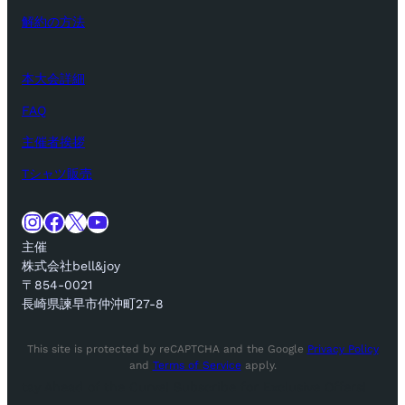
解約の方法
本大会詳細
FAQ
主催者挨拶
Tシャツ販売
Instagram
Facebook
X
YouTube
主催
株式会社bell&joy
〒854-0021
長崎県諫早市仲沖町27-8
This site is protected by reCAPTCHA and the Google
Privacy Policy
and
Terms of Service
apply.
tay Ahead of the Curve! Subscribe for Exclusive Offers!