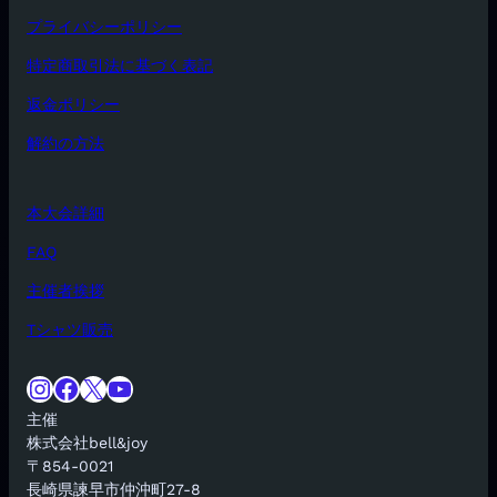
プライバシーポリシー
特定商取引法に基づく表記
返金ポリシー
解約の方法
本大会詳細
FAQ
主催者挨拶
Tシャツ販売
Instagram
Facebook
X
YouTube
主催
株式会社bell&joy
〒854-0021
長崎県諫早市仲沖町27-8