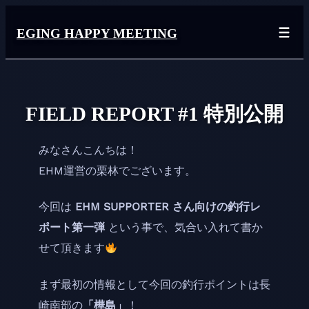
内
容
EGING HAPPY MEETING
を
ス
キ
ッ
FIELD REPORT #1 特別公開
プ
みなさんこんちは！
EHM運営の栗林でございます。
今回は
EHM SUPPORTER さん向けの釣行レ
ポート第一弾
という事で、気合い入れて書か
せて頂きます
まず最初の情報として今回の釣行ポイントは長
崎南部の
「樺島」
！