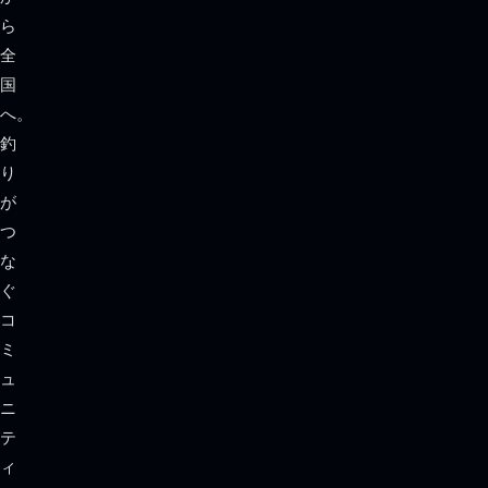
ら
全
国
へ。
釣
り
が
つ
な
ぐ
コ
ミ
ュ
ニ
テ
ィ