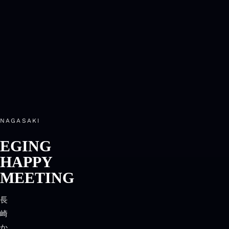
NAGASAKI
EGING
HAPPY
MEETING
長
崎
か