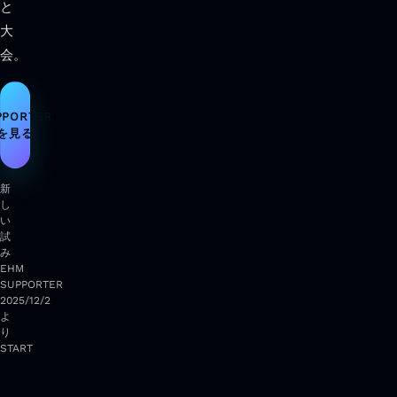
と
大
会。
PPORTER
を見る
新
し
い
試
み
EHM
SUPPORTER
2025/12/2
よ
り
START