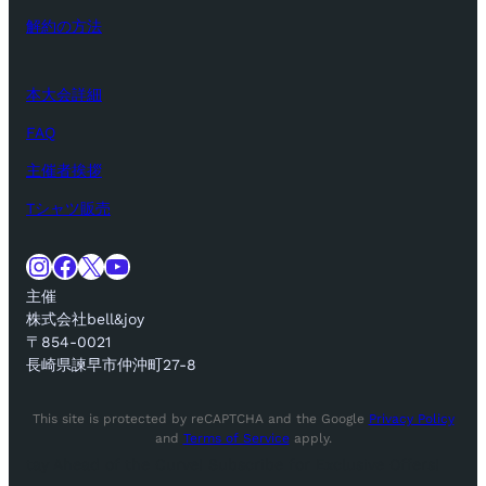
解約の方法
本大会詳細
FAQ
主催者挨拶
Tシャツ販売
Instagram
Facebook
X
YouTube
主催
株式会社bell&joy
〒854-0021
長崎県諫早市仲沖町27-8
This site is protected by reCAPTCHA and the Google
Privacy Policy
and
Terms of Service
apply.
tay Ahead of the Curve! Subscribe for Exclusive Offers!