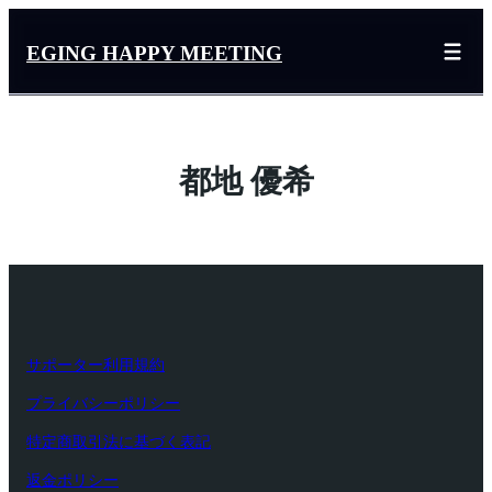
内
容
EGING HAPPY MEETING
を
ス
キ
ッ
都地 優希
プ
サポーター利用規約
プライバシーポリシー
特定商取引法に基づく表記
返金ポリシー