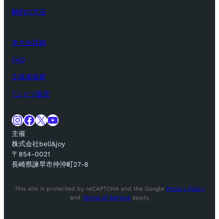
解約の方法
本大会詳細
FAQ
主催者挨拶
Tシャツ販売
Instagram
Facebook
X
YouTube
主催
株式会社bell&joy
〒854-0021
長崎県諫早市仲沖町27-8
This site is protected by reCAPTCHA and the Google
Privacy Policy
and
Terms of Service
apply.
tay Ahead of the Curve! Subscribe for Exclusive Offers!