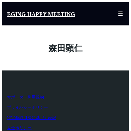
内
容
EGING HAPPY MEETING
を
ス
キ
ッ
森田顕仁
プ
サポーター利用規約
プライバシーポリシー
特定商取引法に基づく表記
返金ポリシー