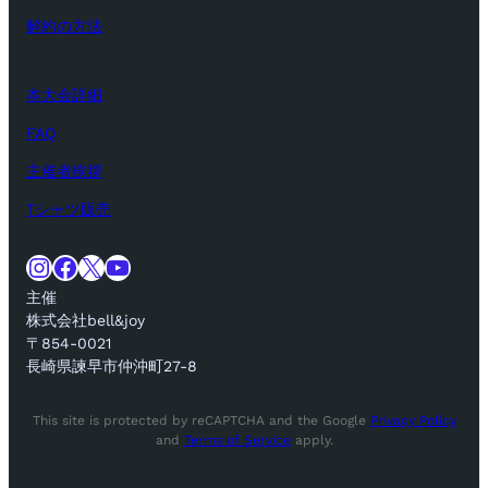
解約の方法
本大会詳細
FAQ
主催者挨拶
Tシャツ販売
Instagram
Facebook
X
YouTube
主催
株式会社bell&joy
〒854-0021
長崎県諫早市仲沖町27-8
This site is protected by reCAPTCHA and the Google
Privacy Policy
and
Terms of Service
apply.
tay Ahead of the Curve! Subscribe for Exclusive Offers!