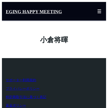
内
容
EGING HAPPY MEETING
を
ス
キ
ッ
小倉将暉
プ
サポーター利用規約
プライバシーポリシー
特定商取引法に基づく表記
返金ポリシー