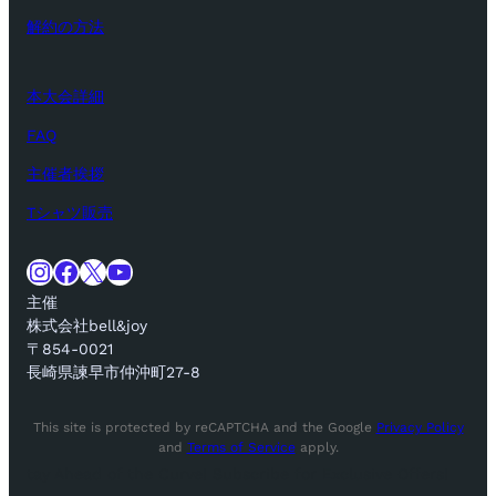
解約の方法
本大会詳細
FAQ
主催者挨拶
Tシャツ販売
Instagram
Facebook
X
YouTube
主催
株式会社bell&joy
〒854-0021
長崎県諫早市仲沖町27-8
This site is protected by reCAPTCHA and the Google
Privacy Policy
and
Terms of Service
apply.
tay Ahead of the Curve! Subscribe for Exclusive Offers!